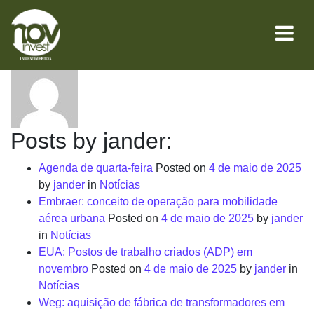
About: jander
Posts by jander:
Agenda de quarta-feira
Posted on
4 de maio de 2025
by
jander
in
Notícias
Embraer: conceito de operação para mobilidade
aérea urbana
Posted on
4 de maio de 2025
by
jander
in
Notícias
EUA: Postos de trabalho criados (ADP) em
novembro
Posted on
4 de maio de 2025
by
jander
in
Notícias
Weg: aquisição de fábrica de transformadores em