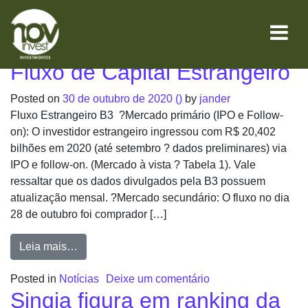
Mês:
outubro 2020
Fluxo de Capital Estrangeiro
Posted on
30 de outubro de 2020
()
by
jander
Fluxo Estrangeiro B3 ?Mercado primário (IPO e Follow-
on): O investidor estrangeiro ingressou com R$ 20,402
bilhões em 2020 (até setembro ? dados preliminares) via
IPO e follow-on. (Mercado à vista ? Tabela 1). Vale
ressaltar que os dados divulgados pela B3 possuem
atualização mensal. ?Mercado secundário: O fluxo no dia
28 de outubro foi comprador […]
Leia mais…
Posted in
Notícias
Deixe um comentário
Sinqia figura em ranking da