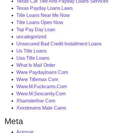
Texas Car Title And Payday Loans Services
Texas Payday Loans Laws
Title Loans Near Me Now
Title Loans Open Now
Top Pay Day Loan
uncategorized
Unsecured Bad Credit Installment Loans
Us Title Loans
Usa Title Loans
What Is Mail Order
Www Paydayloans Com
Www Titlemax Com
Www.M.Fuckcams.Com
Www.M.Sexcamly.Com
Xhamsterlive Com
Xxxstreams Male Cams
Meta
Acessar