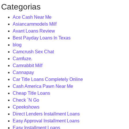
Categorias
Ace Cash Near Me
Asiancammodels Milf
Avant Loans Review
Best Payday Loans In Texas
blog
Camcrush Sex Chat
Camfuze.
Camrabbit Milf
Cannapay
Car Title Loans Completely Online
Cash America Pawn Near Me
Cheap Title Loans
Check `N Go
Cpeekshows
Direct Lenders Installment Loans
Easy Approval Installment Loans
Easy Installment Loans