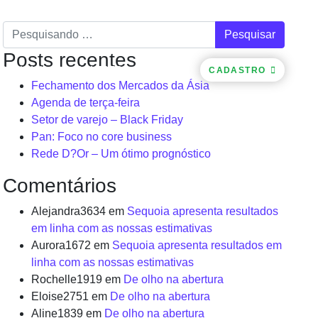
Pesquisar
Posts recentes
CACIONAL
CONTATOS
LOGIN
CADASTRO
Fechamento dos Mercados da Ásia
Agenda de terça-feira
Setor de varejo – Black Friday
Pan: Foco no core business
Rede D?Or – Um ótimo prognóstico
Comentários
Alejandra3634
em
Sequoia apresenta resultados
em linha com as nossas estimativas
Aurora1672
em
Sequoia apresenta resultados em
linha com as nossas estimativas
Rochelle1919
em
De olho na abertura
Eloise2751
em
De olho na abertura
Aline1839
em
De olho na abertura