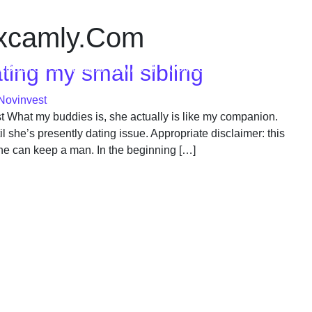
camly.Com
ing my small sibling
RODUTOS
PLATAFORMAS
COMECE A INVESTIR
EDU
Novinvest
t What my buddies is, she actually is like my companion.
l she’s presently dating issue. Appropriate disclaimer: this
e can keep a man. In the beginning […]