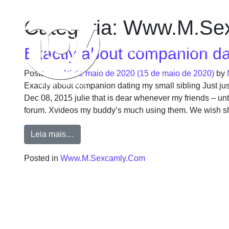
Categoria:
Www.M.Sex
Exactly about companion dat
SOBRE
SERVIÇOS
P
Posted on
15 de maio de 2020
(15 de maio de 2020)
by
Exactly about companion dating my small sibling Just jus
Dec 08, 2015 julie that is dear whenever my friends – unti
forum. Xvideos my buddy’s much using them. We wish sh
Leia mais…
Posted in
Www.M.Sexcamly.Com