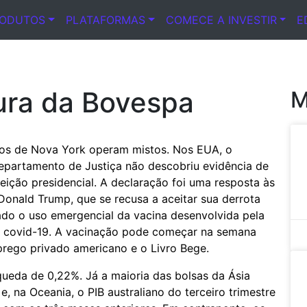
RODUTOS
PLATAFORMAS
COMECE A INVESTIR
E
ura da Bovespa
M
uros de Nova York operam mistos. Nos EUA, o
Departamento de Justiça não descobriu evidência de
eição presidencial. A declaração foi uma resposta às
Donald Trump, que se recusa a aceitar sua derrota
zado o uso emergencial da vacina desenvolvida pela
a covid-19. A vacinação pode começar na semana
prego privado americano e o Livro Bege.
ueda de 0,22%. Já a maioria das bolsas da Ásia
, na Oceania, o PIB australiano do terceiro trimestre