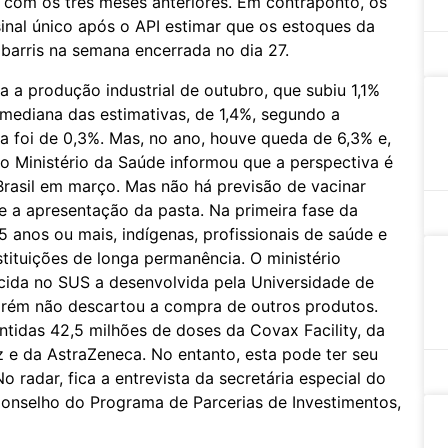
com os três meses anteriores. Em contraponto, os
inal único após o API estimar que os estoques da
barris na semana encerrada no dia 27.
 a produção industrial de outubro, que subiu 1,1%
 mediana das estimativas, de 1,4%, segundo a
a foi de 0,3%. Mas, no ano, houve queda de 6,3% e,
 o Ministério da Saúde informou que a perspectiva é
rasil em março. Mas não há previsão de vacinar
 a apresentação da pasta. Na primeira fase da
 anos ou mais, indígenas, profissionais de saúde e
tituições de longa permanência. O ministério
ecida no SUS a desenvolvida pela Universidade de
orém não descartou a compra de outros produtos.
antidas 42,5 milhões de doses da Covax Facility, da
z e da AstraZeneca. No entanto, esta pode ter seu
o radar, fica a entrevista da secretária especial do
 Conselho do Programa de Parcerias de Investimentos,