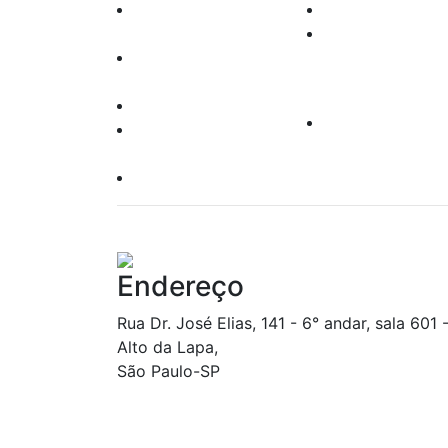
Agentes
Renda variável
Autônomos
Leilões
Oper. Pessoas
Produtos
Vinculadas
Leis e Regras
Clube de
Responsabilidade
Investimento
Socioambiental
Política do Site
Endereço
Rua Dr. José Elias, 141 - 6° andar, sala 601 
Alto da Lapa,
São Paulo-SP
CONSULTA A FATOS RELEVANTES DIVULGADOS NOS ÚLTIMO
(CINCO) DIAS ÚTEIS