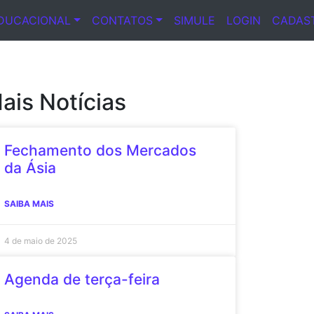
DUCACIONAL
CONTATOS
SIMULE
LOGIN
CADAS
ais Notícias
Fechamento dos Mercados
da Ásia
SAIBA MAIS
4 de maio de 2025
Agenda de terça-feira