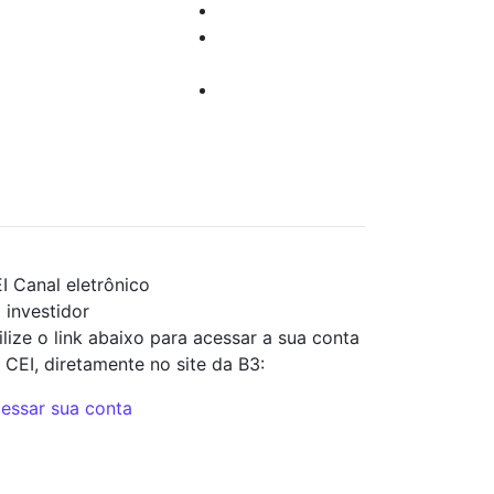
o investir
Dúvidas
Cursos e Eventos
Suporte
Sugestões
Técnico
acionadas à
Trabalhe
urança da
Conosco
ormalção
I
Canal eletrônico
 investidor
ilize o link abaixo para acessar a sua conta
 CEI, diretamente no site da B3:
essar sua conta