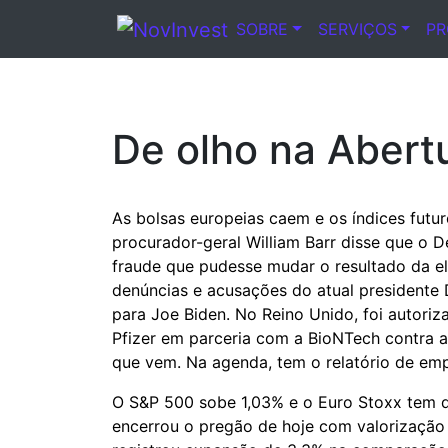
SOBRE
SERVIÇOS
P
Notícia
De olho na Abert
As bolsas europeias caem e os índices fut
procurador-geral William Barr disse que o 
fraude que pudesse mudar o resultado da el
denúncias e acusações do atual presidente 
para Joe Biden. No Reino Unido, foi autori
Pfizer em parceria com a BioNTech contra 
que vem. Na agenda, tem o relatório de em
O S&P 500 sobe 1,03% e o Euro Stoxx tem q
encerrou o pregão de hoje com valorização e