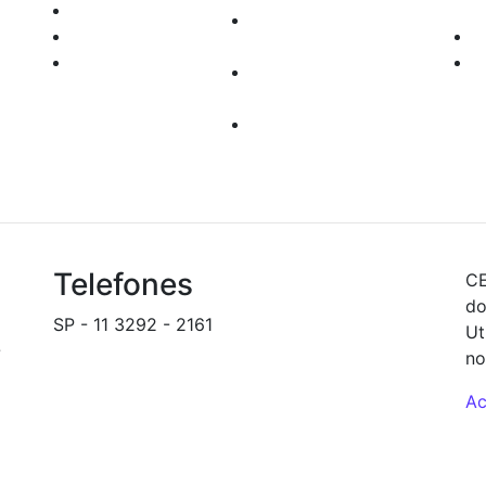
TRYD
com
Documentos para
Enfoque
Abertura de Contas
Robo Trader
Custos
rel
Operacionais
seg
Depósito e
inf
Transferências
Telefones
CE
do
SP - 11 3292 - 2161
Ut
-
backoffice@novinvest.com.br
no
Ac
S 5