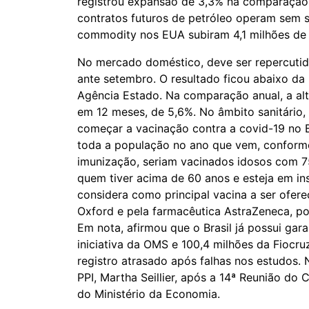
registrou expansão de 3,3% na comparação 
contratos futuros de petróleo operam sem s
commodity nos EUA subiram 4,1 milhões de 
No mercado doméstico, deve ser repercutida
ante setembro. O resultado ficou abaixo da
Agência Estado. Na comparação anual, a alt
em 12 meses, de 5,6%. No âmbito sanitário,
começar a vacinação contra a covid-19 no B
toda a população no ano que vem, conforme
imunização, seriam vacinados idosos com 75
quem tiver acima de 60 anos e esteja em ins
considera como principal vacina a ser ofer
Oxford e pela farmacêutica AstraZeneca, p
Em nota, afirmou que o Brasil já possui gar
iniciativa da OMS e 100,4 milhões da Fiocru
registro atrasado após falhas nos estudos. N
PPI, Martha Seillier, após a 14ª Reunião do
do Ministério da Economia.