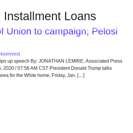
 Installment Loans
f Union to campaign; Pelosi
RODUTOS
PLATAFORMAS
COMECE A INVESTIR
EDU
Novinvest
i rips up speech By: JONATHAN LEMIRE, Associated Press
5, 2020 / 07:56 AM CST President Donald Trump talks
 area for the White home, Friday, Jan. […]