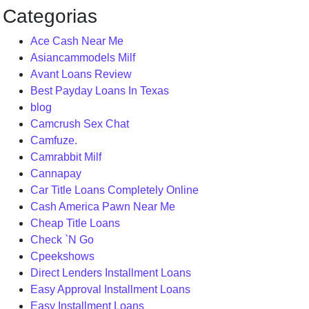
Categorias
Ace Cash Near Me
Asiancammodels Milf
Avant Loans Review
Best Payday Loans In Texas
blog
Camcrush Sex Chat
Camfuze.
Camrabbit Milf
Cannapay
Car Title Loans Completely Online
Cash America Pawn Near Me
Cheap Title Loans
Check `N Go
Cpeekshows
Direct Lenders Installment Loans
Easy Approval Installment Loans
Easy Installment Loans