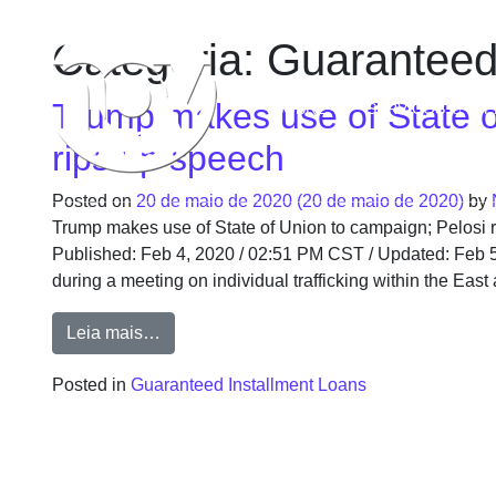
Categoria:
Guaranteed
Trump makes use of State o
SOBRE
SERVIÇOS
P
rips up speech
Posted on
20 de maio de 2020
(20 de maio de 2020)
by
Trump makes use of State of Union to campaign; Pelos
Published: Feb 4, 2020 / 02:51 PM CST / Updated: Feb 
during a meeting on individual trafficking within the East
Leia mais…
Posted in
Guaranteed Installment Loans