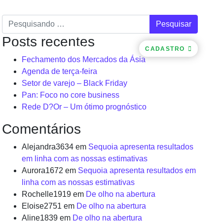
Pesquisar
Posts recentes
CACIONAL
CONTATOS
LOGIN
CADASTRO
Fechamento dos Mercados da Ásia
Agenda de terça-feira
Setor de varejo – Black Friday
Pan: Foco no core business
Rede D?Or – Um ótimo prognóstico
Comentários
Alejandra3634
em
Sequoia apresenta resultados
em linha com as nossas estimativas
Aurora1672
em
Sequoia apresenta resultados em
linha com as nossas estimativas
Rochelle1919
em
De olho na abertura
Eloise2751
em
De olho na abertura
Aline1839
em
De olho na abertura