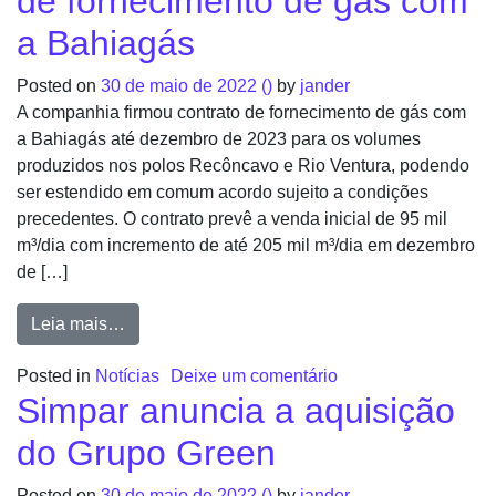
de fornecimento de gás com
a Bahiagás
Posted on
30 de maio de 2022
()
by
jander
A companhia firmou contrato de fornecimento de gás com
a Bahiagás até dezembro de 2023 para os volumes
produzidos nos polos Recôncavo e Rio Ventura, podendo
ser estendido em comum acordo sujeito a condições
precedentes. O contrato prevê a venda inicial de 95 mil
m³/dia com incremento de até 205 mil m³/dia em dezembro
de […]
Leia mais…
Posted in
Notícias
Deixe um comentário
Simpar anuncia a aquisição
do Grupo Green
Posted on
30 de maio de 2022
()
by
jander