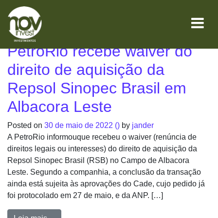
Mês:
maio 2022
PetroRio recebe waiver do
direito de aquisição da
Repsol Sinopec Brasil em
Albacora Leste
Posted on
30 de maio de 2022
()
by
jander
A PetroRio informouque recebeu o waiver (renúncia de
direitos legais ou interesses) do direito de aquisição da
Repsol Sinopec Brasil (RSB) no Campo de Albacora
Leste. Segundo a companhia, a conclusão da transação
ainda está sujeita às aprovações do Cade, cujo pedido já
foi protocolado em 27 de maio, e da ANP. […]