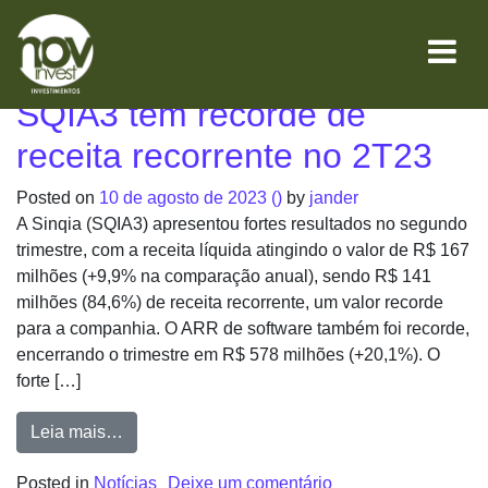
Mês:
agosto 2023
SQIA3 tem recorde de
receita recorrente no 2T23
Posted on
10 de agosto de 2023
()
by
jander
A Sinqia (SQIA3) apresentou fortes resultados no segundo
trimestre, com a receita líquida atingindo o valor de R$ 167
milhões (+9,9% na comparação anual), sendo R$ 141
milhões (84,6%) de receita recorrente, um valor recorde
para a companhia. O ARR de software também foi recorde,
encerrando o trimestre em R$ 578 milhões (+20,1%). O
forte […]
Leia mais…
Posted in
Notícias
Deixe um comentário