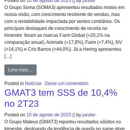
Posted on
10 de agosto de 2023
()
by
jander
O Grupo Soma (SOMA3) apresentou resultados mistos em
nossa visão, com crescimento resiliente de vendas, mas
com a rentabilidade impactada por ventos contrários. Os
principais destaques de crescimento de receita no
trimestre foram as marcas Farm Global (+20,1% na
comparação anual), Animale (+17,8%), Farm (+7,4%), NV
(+14,1%) e Cris Barros (+44,0%). Já a Hering apresentou
[…]
Leia mais…
Posted in
Notícias
Deixe um comentário
GMAT3 tem SSS de 10,4%
no 2T23
Posted on
10 de agosto de 2023
()
by
jander
O Grupo Mateus (GMAT3) reportou resultados sólidos no
trimestre, destoando da tendência de queda no same store