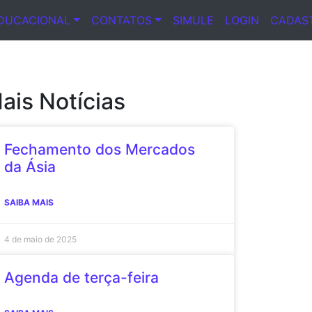
DUCACIONAL
CONTATOS
SIMULE
LOGIN
CADAS
ais Notícias
Fechamento dos Mercados
da Ásia
SAIBA MAIS
4 de maio de 2025
Agenda de terça-feira