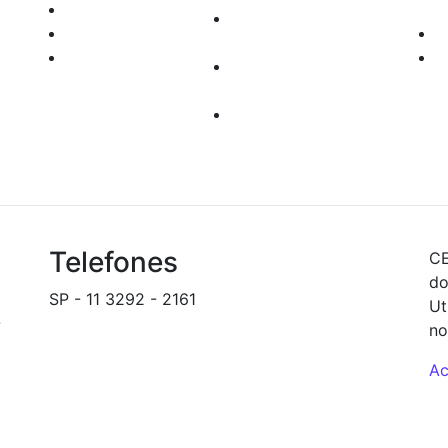
TRYD
com
Documentos para
Enfoque
Abertura de Contas
Robo Trader
Custos
rel
Operacionais
seg
Depósito e
inf
Transferências
Telefones
CE
do
SP - 11 3292 - 2161
Ut
-
backoffice@novinvest.com.br
no
Ac
S 5