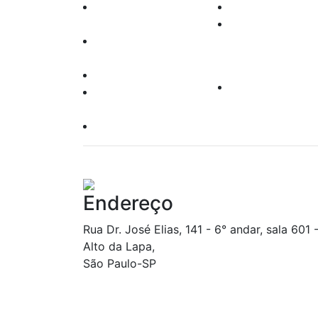
Agentes
Renda variável
Autônomos
Leilões
Oper. Pessoas
Produtos
Vinculadas
Leis e Regras
Clube de
Responsabilidade
Investimento
Socioambiental
Política do Site
Endereço
Rua Dr. José Elias, 141 - 6° andar, sala 601 
Alto da Lapa,
São Paulo-SP
CONSULTA A FATOS RELEVANTES DIVULGADOS NOS ÚLTIMO
(CINCO) DIAS ÚTEIS