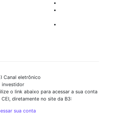
o investir
Dúvidas
Cursos e Eventos
Suporte
Sugestões
Técnico
acionadas à
Trabalhe
urança da
Conosco
ormalção
I
Canal eletrônico
 investidor
ilize o link abaixo para acessar a sua conta
 CEI, diretamente no site da B3:
essar sua conta