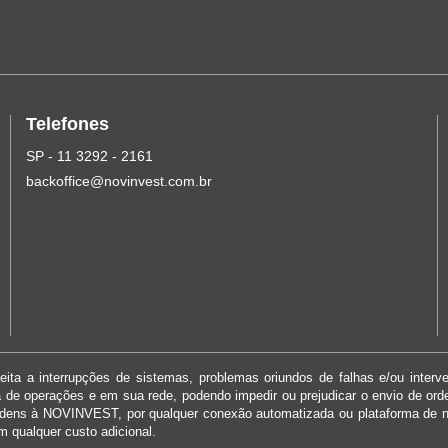
Telefones
SP - 11 3292 - 2161
backoffice@novinvest.com.br
ita a interrupções de sistemas, problemas oriundos de falhas e/ou interv
ma de operações e em sua rede, podendo impedir ou prejudicar o envio de or
rdens à NOVINVEST, por qualquer conexão automatizada ou plataforma de 
m qualquer custo adicional.