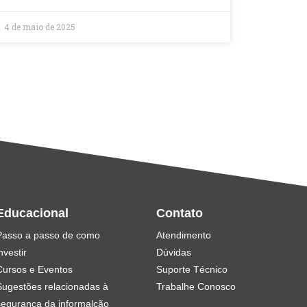
4 de maio de 2025
Educacional
Contato
Passo a passo de como
Atendimento
nvestir
Dúvidas
Cursos e Eventos
Suporte Técnico
Sugestões relacionadas à
Trabalhe Conosco
segurança da informalção