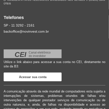
ÚTEIS
Telefones
SP - 11 3292 - 2161
backoffice@novinvest.com.br
CEI
Canal eletrônico
do investidor
Utilize o link abaixo para acessar a sua conta no CEI, diretamente no
site da B3:
Acessar sua conta
A comunicação através da rede mundial de computadores esta sujeita a
interrupções de sistemas, problemas oriundos de falhas e/ou
intervenções de qualquer prestador serviços de comunicação ou de
outra natureza, e, ainda, de falhas na disponibilidade e acesso ao
sistema de operações e em sua rede, podendo impedir ou prejudicar o