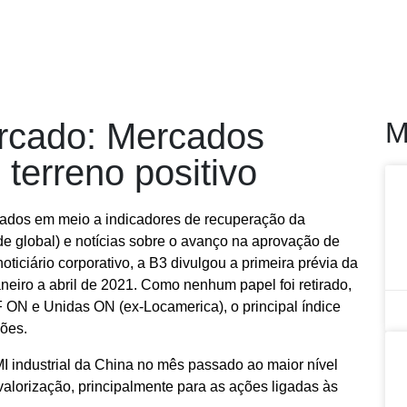
RODUTOS
PLATAFORMAS
COMECE A INVESTIR
EDU
rcado: Mercados
M
terreno positivo
dos em meio a indicadores de recuperação da
de global) e notícias sobre o avanço na aprovação de
ticiário corporativo, a B3 divulgou a primeira prévia da
aneiro a abril de 2021. Como nenhum papel foi retirado,
ON e Unidas ON (ex-Locamerica), o principal índice
ções.
 industrial da China no mês passado ao maior nível
lorização, principalmente para as ações ligadas às