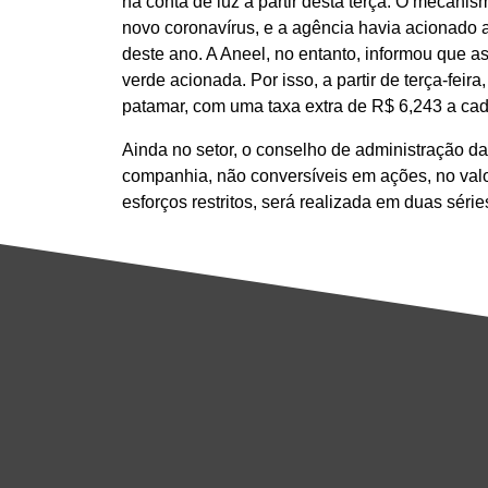
na conta de luz a partir desta terça. O mecan
novo coronavírus, e a agência havia acionado a
deste ano. A Aneel, no entanto, informou que 
verde acionada. Por isso, a partir de terça-fei
patamar, com uma taxa extra de R$ 6,243 a ca
Ainda no setor, o conselho de administração d
companhia, não conversíveis em ações, no valor
esforços restritos, será realizada em duas sér