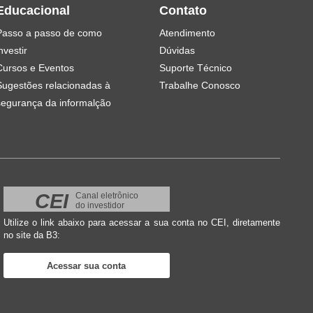
Educacional
Contato
Passo a passo de como
Atendimento
nvestir
Dúvidas
Cursos e Eventos
Suporte Técnico
Sugestões relacionadas à
Trabalhe Conosco
segurança da informalção
CEI
Canal eletrônico
do investidor
Utilize o link abaixo para acessar a sua conta no CEI, diretamente
no site da B3:
Acessar sua conta