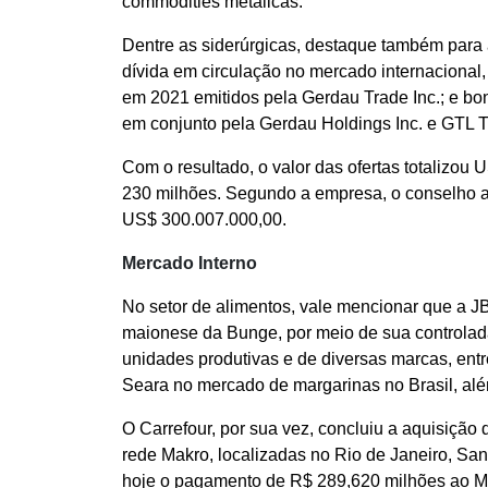
commodities metálicas.
Dentre as siderúrgicas, destaque também para a
dívida em circulação no mercado internacional
em 2021 emitidos pela Gerdau Trade Inc.; e b
em conjunto pela Gerdau Holdings Inc. e GTL T
Com o resultado, o valor das ofertas totalizou
230 milhões. Segundo a empresa, o conselho a
US$ 300.007.000,00.
Mercado Interno
No setor de alimentos, vale mencionar que a J
maionese da Bunge, por meio de sua controlad
unidades produtivas e de diversas marcas, entre
Seara no mercado de margarinas no Brasil, além
O Carrefour, por sua vez, concluiu a aquisição 
rede Makro, localizadas no Rio de Janeiro, Sa
hoje o pagamento de R$ 289,620 milhões ao M