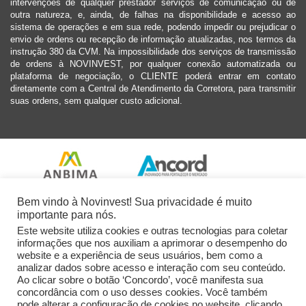
intervenções de qualquer prestador serviços de comunicação ou de
outra natureza, e, ainda, de falhas na disponibilidade e acesso ao
sistema de operações e em sua rede, podendo impedir ou prejudicar o
envio de ordens ou recepção de informação atualizadas, nos termos da
instrução 380 da CVM. Na impossibilidade dos serviços de transmissão
de ordens à NOVINVEST, por qualquer conexão automatizada ou
plataforma de negociação, o CLIENTE poderá entrar em contato
diretamente com a Central de Atendimento da Corretora, para transmitir
suas ordens, sem qualquer custo adicional.
Bem vindo à Novinvest! Sua privacidade é muito
importante para nós.
Este website utiliza cookies e outras tecnologias para coletar
informações que nos auxiliam a aprimorar o desempenho do
website e a experiência de seus usuários, bem como a
analizar dados sobre acesso e interação com seu conteúdo.
Ao clicar sobre o botão ‘Concordo’, você manifesta sua
concordância com o uso desses cookies. Você também
pode alterar a configuração de cookies no website, clicando