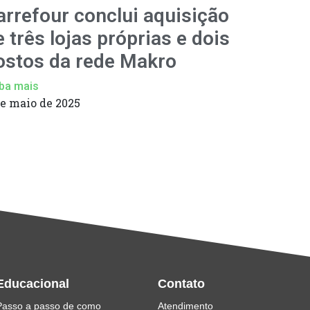
arrefour conclui aquisição
e três lojas próprias e dois
ostos da rede Makro
ba mais
de maio de 2025
Educacional
Contato
Passo a passo de como
Atendimento