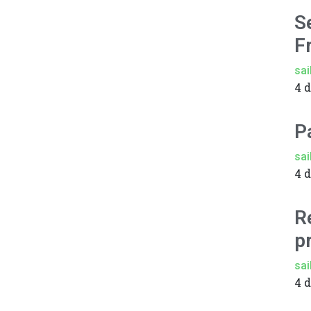
S
F
sai
4 
P
sai
4 
R
p
sai
4 