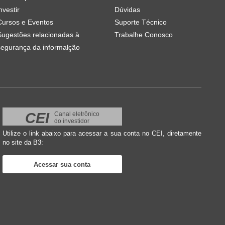
nvestir
Dúvidas
Cursos e Eventos
Suporte Técnico
Sugestões relacionadas à
Trabalhe Conosco
segurança da informalção
CEI
Canal eletrônico
do investidor
Utilize o link abaixo para acessar a sua conta no CEI, diretamente
no site da B3:
Acessar sua conta