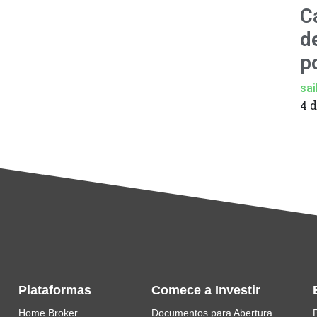
C
d
p
sai
4 
Plataformas
Comece a Investir
Home Broker
Documentos para Abertura