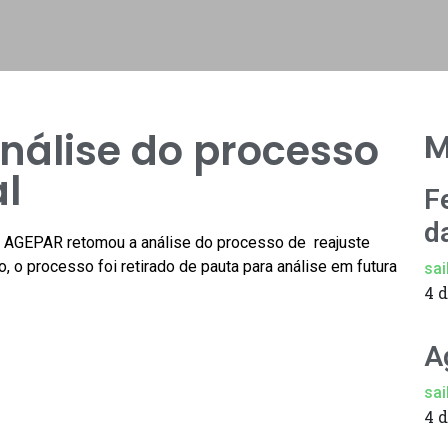
nálise do processo
M
l
F
d
 AGEPAR retomou a análise do processo de reajuste
, o processo foi retirado de pauta para análise em futura
sai
4 
A
sai
4 