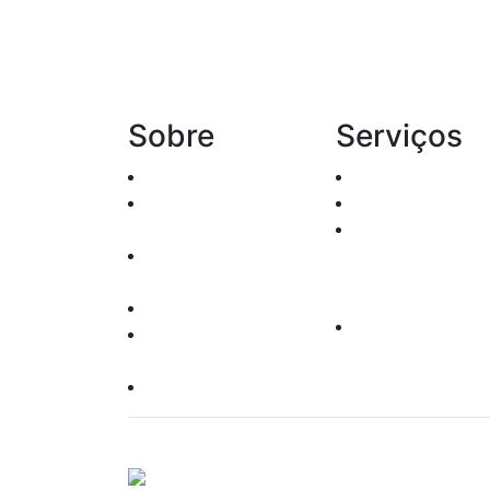
Sobre
Serviços
Histórico
Renda Fixa
Agentes
Renda variável
Autônomos
Leilões
Oper. Pessoas
Produtos
Vinculadas
Leis e Regras
Clube de
Responsabilidade
Investimento
Socioambiental
Política do Site