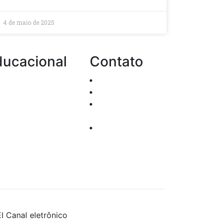
4 de maio de 2025
ducacional
Contato
Passo a passo de
Atendimento
o investir
Dúvidas
Cursos e Eventos
Suporte
Sugestões
Técnico
acionadas à
Trabalhe
urança da
Conosco
ormalção
I
Canal eletrônico