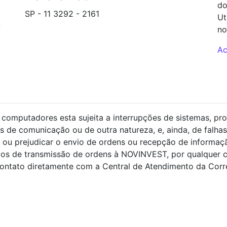
do
SP - 11 3292 - 2161
Ut
-
backoffice@novinvest.com.br
no
Ac
S 5
computadores esta sujeita a interrupções de sistemas, pro
s de comunicação ou de outra natureza, e, ainda, de falhas
ou prejudicar o envio de ordens ou recepção de informaçã
ços de transmissão de ordens à NOVINVEST, por qualquer 
ntato diretamente com a Central de Atendimento da Corret