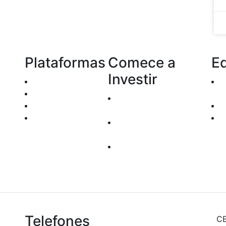
Plataformas
Comece a
E
Investir
Home Broker
TRYD
com
Documentos para
Enfoque
Abertura de Contas
Robo Trader
Custos
rel
Operacionais
seg
Depósito e
inf
Transferências
Telefones
CE