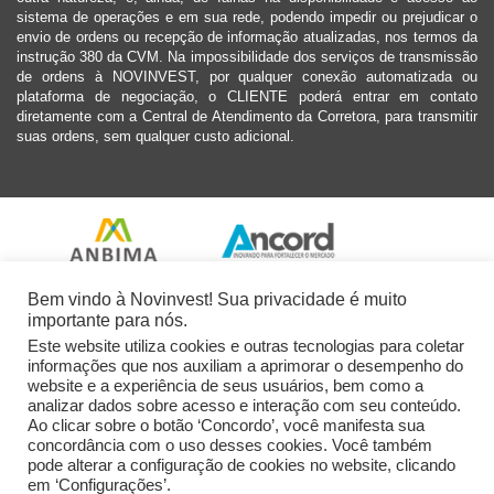
sistema de operações e em sua rede, podendo impedir ou prejudicar o
envio de ordens ou recepção de informação atualizadas, nos termos da
instrução 380 da CVM. Na impossibilidade dos serviços de transmissão
de ordens à NOVINVEST, por qualquer conexão automatizada ou
plataforma de negociação, o CLIENTE poderá entrar em contato
diretamente com a Central de Atendimento da Corretora, para transmitir
suas ordens, sem qualquer custo adicional.
Bem vindo à Novinvest! Sua privacidade é muito
importante para nós.
Este website utiliza cookies e outras tecnologias para coletar
informações que nos auxiliam a aprimorar o desempenho do
website e a experiência de seus usuários, bem como a
analizar dados sobre acesso e interação com seu conteúdo.
Ao clicar sobre o botão ‘Concordo’, você manifesta sua
concordância com o uso desses cookies. Você também
pode alterar a configuração de cookies no website, clicando
em ‘Configurações’.