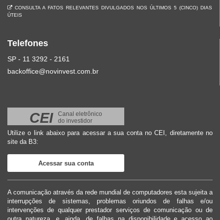
CONSULTA A FATOS RELEVANTES DIVULGADOS NOS ÚLTIMOS 5 (CINCO) DIAS
ÚTEIS
Telefones
SP - 11 3292 - 2161
backoffice@novinvest.com.br
CEI
Canal eletrônico
do investidor
Utilize o link abaixo para acessar a sua conta no CEI, diretamente no
site da B3:
Acessar sua conta
A comunicação através da rede mundial de computadores esta sujeita a
interrupções de sistemas, problemas oriundos de falhas e/ou
intervenções de qualquer prestador serviços de comunicação ou de
outra natureza, e, ainda, de falhas na disponibilidade e acesso ao