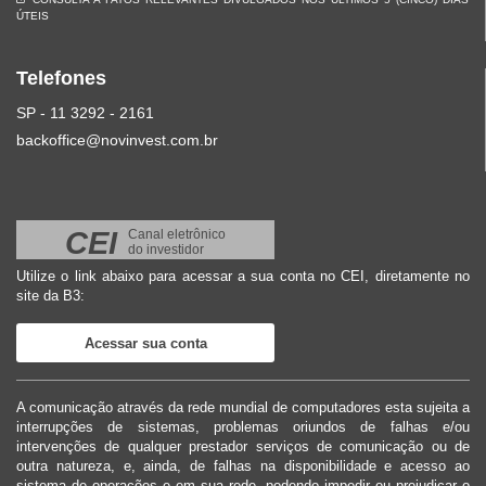
ÚTEIS
Telefones
SP - 11 3292 - 2161
backoffice@novinvest.com.br
CEI
Canal eletrônico
do investidor
Utilize o link abaixo para acessar a sua conta no CEI, diretamente no
site da B3:
Acessar sua conta
A comunicação através da rede mundial de computadores esta sujeita a
interrupções de sistemas, problemas oriundos de falhas e/ou
intervenções de qualquer prestador serviços de comunicação ou de
outra natureza, e, ainda, de falhas na disponibilidade e acesso ao
sistema de operações e em sua rede, podendo impedir ou prejudicar o