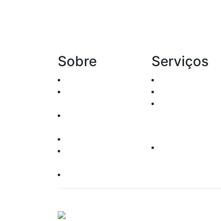
Sobre
Serviços
Histórico
Renda Fixa
Agentes
Renda variável
Autônomos
Leilões
Oper. Pessoas
Produtos
Vinculadas
Leis e Regras
Clube de
Responsabilidade
Investimento
Socioambiental
Política do Site