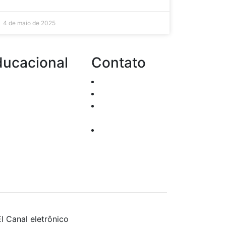
4 de maio de 2025
ducacional
Contato
Passo a passo de
Atendimento
o investir
Dúvidas
Cursos e Eventos
Suporte
Sugestões
Técnico
acionadas à
Trabalhe
urança da
Conosco
ormalção
I
Canal eletrônico