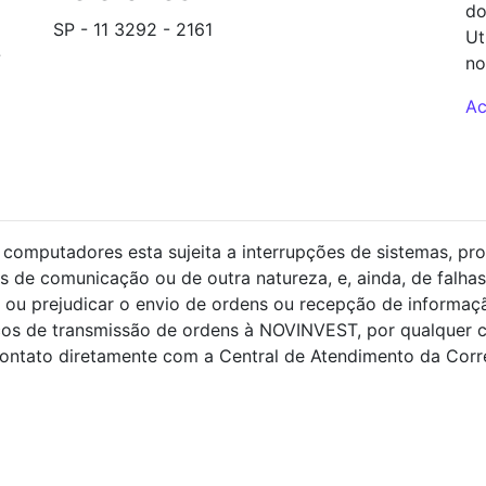
do
SP - 11 3292 - 2161
Ut
-
backoffice@novinvest.com.br
no
Ac
S 5
computadores esta sujeita a interrupções de sistemas, pro
s de comunicação ou de outra natureza, e, ainda, de falhas
ou prejudicar o envio de ordens ou recepção de informaçã
ços de transmissão de ordens à NOVINVEST, por qualquer 
ntato diretamente com a Central de Atendimento da Corret