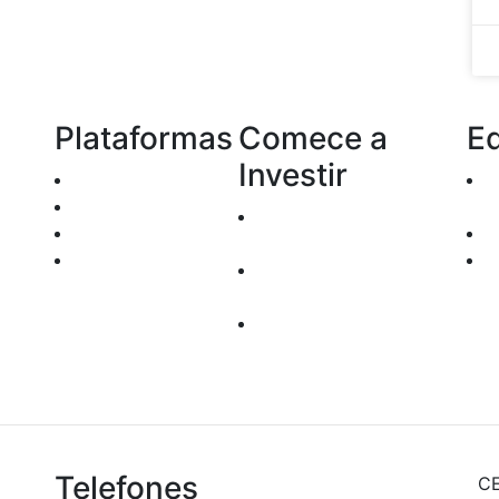
Plataformas
Comece a
E
Investir
Home Broker
TRYD
com
Documentos para
Enfoque
Abertura de Contas
Robo Trader
Custos
rel
Operacionais
seg
Depósito e
inf
Transferências
Telefones
CE