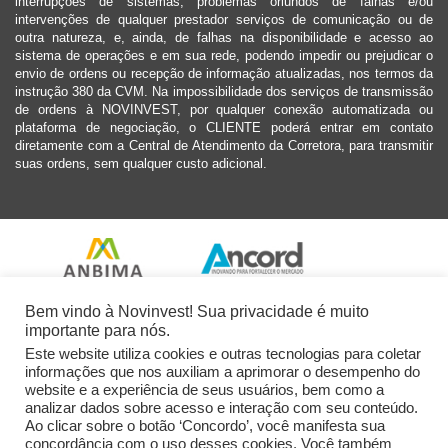
interrupções de sistemas, problemas oriundos de falhas e/ou
intervenções de qualquer prestador serviços de comunicação ou de
outra natureza, e, ainda, de falhas na disponibilidade e acesso ao
sistema de operações e em sua rede, podendo impedir ou prejudicar o
envio de ordens ou recepção de informação atualizadas, nos termos da
instrução 380 da CVM. Na impossibilidade dos serviços de transmissão
de ordens à NOVINVEST, por qualquer conexão automatizada ou
plataforma de negociação, o CLIENTE poderá entrar em contato
diretamente com a Central de Atendimento da Corretora, para transmitir
suas ordens, sem qualquer custo adicional.
Bem vindo à Novinvest! Sua privacidade é muito
importante para nós.
Este website utiliza cookies e outras tecnologias para coletar
informações que nos auxiliam a aprimorar o desempenho do
website e a experiência de seus usuários, bem como a
analizar dados sobre acesso e interação com seu conteúdo.
Ao clicar sobre o botão ‘Concordo’, você manifesta sua
concordância com o uso desses cookies. Você também