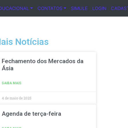
DUCACIONAL
CONTATOS
SIMULE
LOGIN
CADAS
ais Notícias
Fechamento dos Mercados da
Ásia
SAIBA MAIS
4 de maio de 2025
Agenda de terça-feira