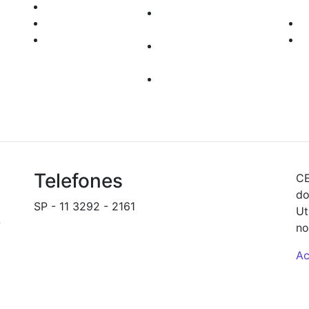
TRYD
com
Documentos para
Enfoque
Abertura de Contas
Robo Trader
Custos
rel
Operacionais
seg
Depósito e
inf
Transferências
Telefones
CE
do
SP - 11 3292 - 2161
Ut
-
backoffice@novinvest.com.br
no
Ac
S 5