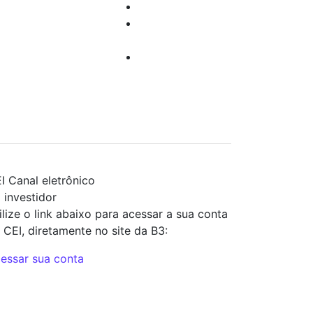
o investir
Dúvidas
Cursos e Eventos
Suporte
Sugestões
Técnico
acionadas à
Trabalhe
urança da
Conosco
ormalção
I
Canal eletrônico
 investidor
ilize o link abaixo para acessar a sua conta
 CEI, diretamente no site da B3:
essar sua conta