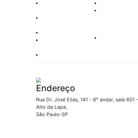
Agentes
Renda variável
Autônomos
Leilões
Oper. Pessoas
Produtos
Vinculadas
Leis e Regras
Clube de
Responsabilidade
Investimento
Socioambiental
Política do Site
Endereço
Rua Dr. José Elias, 141 - 6° andar, sala 601 
Alto da Lapa,
São Paulo-SP
CONSULTA A FATOS RELEVANTES DIVULGADOS NOS ÚLTIMO
(CINCO) DIAS ÚTEIS