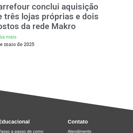
arrefour conclui aquisição
e três lojas próprias e dois
ostos da rede Makro
ba mais
de maio de 2025
Educacional
Contato
Passo a passo de como
Atendimento