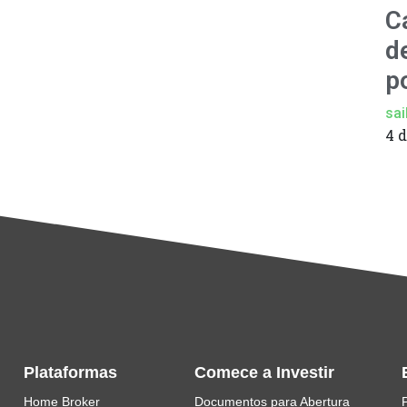
C
d
p
sai
4 
Plataformas
Comece a Investir
Home Broker
Documentos para Abertura