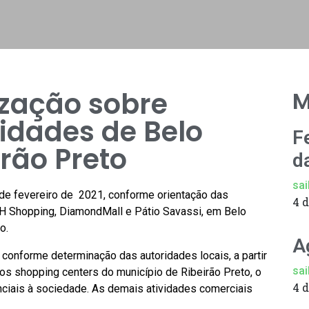
ização sobre
M
idades de Belo
F
irão Preto
d
sai
 de fevereiro de 2021, conforme orientação das
4 
BH Shopping, DiamondMall e Pátio Savassi, em Belo
o.
A
conforme determinação das autoridades locais, a partir
sai
s shopping centers do município de Ribeirão Preto, o
4 
ciais à sociedade. As demais atividades comerciais