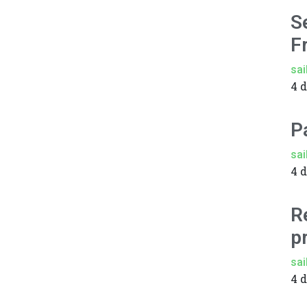
S
F
sai
4 
P
sai
4 
R
p
sai
4 