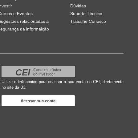
nvestir
Dúvidas
Cursos e Eventos
Suporte Técnico
Sugestões relacionadas à
Trabalhe Conosco
segurança da informalção
CEI
Canal eletrônico
do investidor
Utilize o link abaixo para acessar a sua conta no CEI, diretamente
no site da B3:
Acessar sua conta