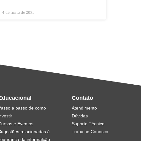
4 de maio de 2025
Educacional
Contato
Passo a passo de como
Atendimento
nvestir
Dúvidas
Cursos e Eventos
Suporte Técnico
Sugestões relacionadas à
Trabalhe Conosco
segurança da informalção