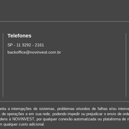
Telefones
SP - 11 3292 - 2161
backoffice@novinvest.com.br
ita a interrupções de sistemas, problemas oriundos de falhas e/ou interv
ma de operações e em sua rede, podendo impedir ou prejudicar o envio de or
rdens à NOVINVEST, por qualquer conexão automatizada ou plataforma de 
m qualquer custo adicional.