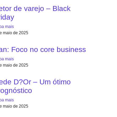
etor de varejo – Black
riday
ba mais
e maio de 2025
an: Foco no core business
ba mais
e maio de 2025
ede D?Or – Um ótimo
rognóstico
ba mais
e maio de 2025