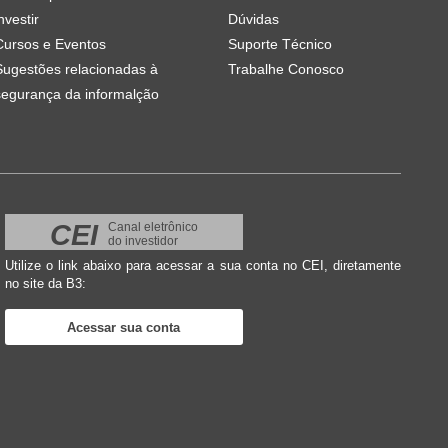
nvestir
Dúvidas
Cursos e Eventos
Suporte Técnico
Sugestões relacionadas à
Trabalhe Conosco
segurança da informalção
CEI
Canal eletrônico
do investidor
Utilize o link abaixo para acessar a sua conta no CEI, diretamente
no site da B3:
Acessar sua conta