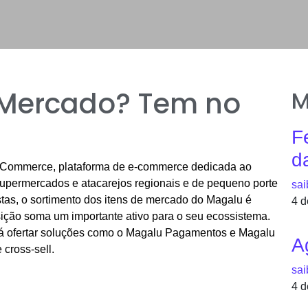
 Mercado? Tem no
M
F
d
pCommerce, plataforma de e-commerce dedicada ao
supermercados e atacarejos regionais e de pequeno porte
sai
stas, o sortimento dos itens de mercado do Magalu é
4 d
sição soma um importante ativo para o seu ecossistema.
rá ofertar soluções como o Magalu Pagamentos e Magalu
A
 cross-sell.
sai
4 d