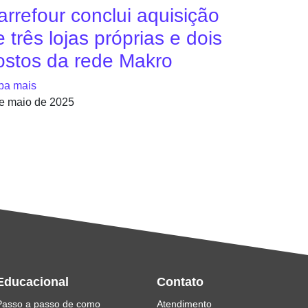
arrefour conclui aquisição
 três lojas próprias e dois
ostos da rede Makro
ba mais
e maio de 2025
Educacional
Contato
Passo a passo de como
Atendimento