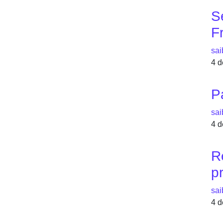
S
F
sai
4 d
P
sai
4 d
R
p
sai
4 d