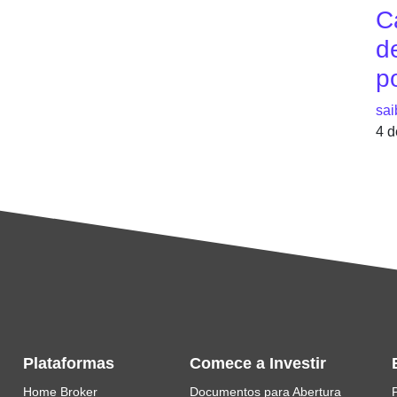
C
de
p
sai
4 d
Plataformas
Comece a Investir
Home Broker
Documentos para Abertura