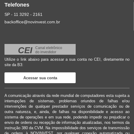
Telefones
SP - 11 3292 - 2161
backoffice@novinvest.com.br
CEI
Canal eletrônico
do investidor
Utilize o link abaixo para acessar a sua conta no CEI, diretamente no
site da B3:
Acessar sua conta
A comunicação através da rede mundial de computadores esta sujeita a
interrupções de sistemas, problemas oriundos de falhas e/ou
intervenções de qualquer prestador serviços de comunicação ou de
outra natureza, e, ainda, de falhas na disponibilidade e acesso ao
sistema de operações e em sua rede, podendo impedir ou prejudicar o
envio de ordens ou recepção de informação atualizadas, nos termos da
instrução 380 da CVM. Na impossibilidade dos serviços de transmissão
de ordens à NOVINVEST, por qualquer conexão automatizada ou