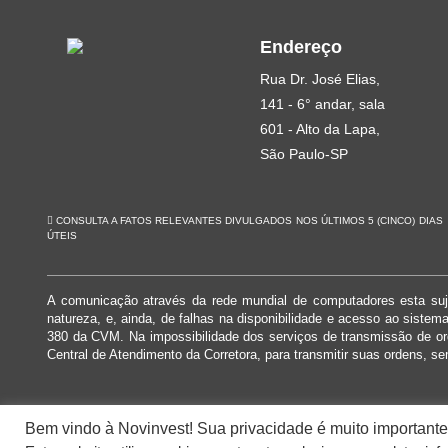
Endereço
Rua Dr. José Elias,
141 - 6° andar, sala
601 - Alto da Lapa,
São Paulo-SP
CONSULTA A FATOS RELEVANTES DIVULGADOS NOS ÚLTIMOS 5 (CINCO) DIAS
ÚTEIS
A comunicação através da rede mundial de computadores esta suje
natureza, e, ainda, de falhas na disponibilidade e acesso ao siste
380 da CVM. Na impossibilidade dos serviços de transmissão de o
Central de Atendimento da Corretora, para transmitir suas ordens, se
Bem vindo à Novinvest! Sua privacidade é muito importante