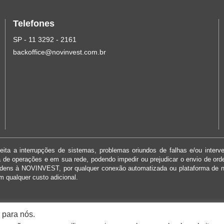
Telefones
SP - 11 3292 - 2161
backoffice@novinvest.com.br
ita a interrupções de sistemas, problemas oriundos de falhas e/ou interv
ma de operações e em sua rede, podendo impedir ou prejudicar o envio de or
rdens à NOVINVEST, por qualquer conexão automatizada ou plataforma de 
m qualquer custo adicional.
 para nós.