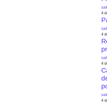
sai
4 d
P
sai
4 d
R
p
sai
4 d
C
de
p
sai
4 d