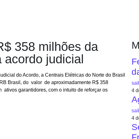
RODUTOS
PLATAFORMAS
COMECE A INVESTIR
EDU
R$ 358 milhões da
M
à acordo judicial
F
d
dicial do Acordo, a Centrais Elétricas do Norte do Brasil
o IRB Brasil, do valor de aproximadamente R$ 358
sai
 ativos garantidores, com o intuito de reforçar os
4 d
A
sai
4 d
S
F