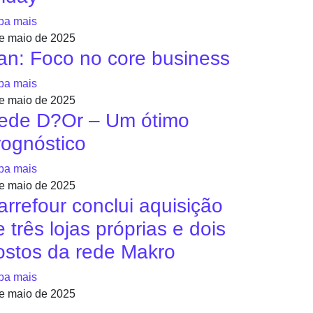
ba mais
e maio de 2025
an: Foco no core business
ba mais
e maio de 2025
ede D?Or – Um ótimo
rognóstico
ba mais
e maio de 2025
arrefour conclui aquisição
 três lojas próprias e dois
ostos da rede Makro
ba mais
e maio de 2025