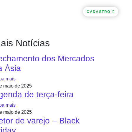
CACIONAL
CONTATOS
LOGIN
CADASTRO
ais Notícias
echamento dos Mercados
a Ásia
ba mais
e maio de 2025
genda de terça-feira
ba mais
e maio de 2025
etor de varejo – Black
riday