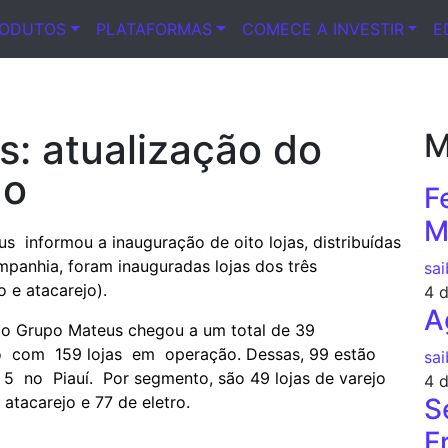
RODUTOS
PLATAFORMAS
COMECE A INVESTIR
E
: atualização do
M
ão
F
M
 informou a inauguração de oito lojas, distribuídas
mpanhia, foram inauguradas lojas dos três
sai
 e atacarejo).
4 
A
 o Grupo Mateus chegou a um total de 39
com 159 lojas em operação. Dessas, 99 estão
sai
no Piauí. Por segmento, são 49 lojas de varejo
4 
atacarejo e 77 de eletro.
S
F