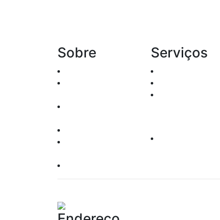
Sobre
Serviços
Histórico
Renda Fixa
Agentes
Renda variável
Autônomos
Leilões
Oper. Pessoas
Produtos
Vinculadas
Leis e Regras
Clube de
Responsabilidade
Investimento
Socioambiental
Política do Site
Endereço