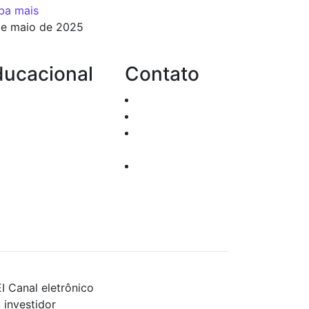
ba mais
de maio de 2025
ducacional
Contato
Passo a passo de
Atendimento
o investir
Dúvidas
Cursos e Eventos
Suporte
Sugestões
Técnico
acionadas à
Trabalhe
urança da
Conosco
ormalção
I
Canal eletrônico
 investidor