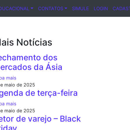
DUCACIONAL
CONTATOS
SIMULE
LOGIN
CADAS
ais Notícias
echamento dos
ercados da Ásia
ba mais
de maio de 2025
genda de terça-feira
ba mais
de maio de 2025
etor de varejo – Black
riday