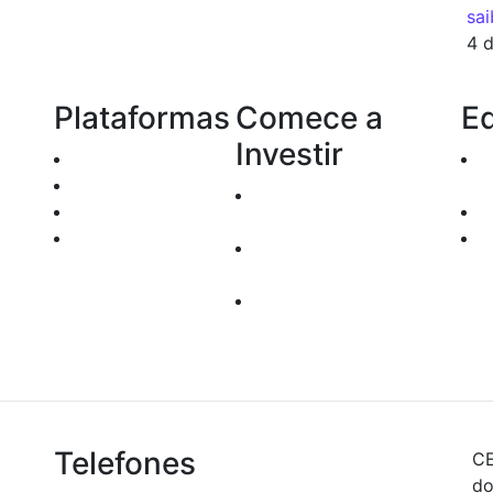
sai
4 
Plataformas
Comece a
E
Investir
Home Broker
TRYD
com
Documentos para
Enfoque
Abertura de Contas
Robo Trader
Custos
rel
Operacionais
seg
Depósito e
inf
Transferências
Telefones
CE
do