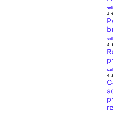
sai
4 
P
b
sai
4 
R
p
sai
4 
C
a
p
r