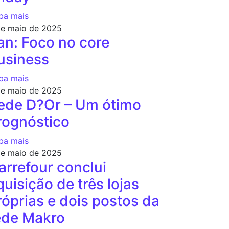
ba mais
de maio de 2025
an: Foco no core
usiness
ba mais
de maio de 2025
ede D?Or – Um ótimo
rognóstico
ba mais
de maio de 2025
arrefour conclui
quisição de três lojas
róprias e dois postos da
ede Makro