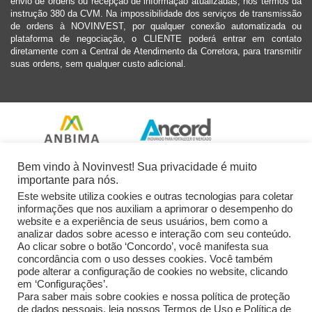
envio de ordens ou recepção de informação atualizadas, nos termos da
instrução 380 da CVM. Na impossibilidade dos serviços de transmissão
de ordens à NOVINVEST, por qualquer conexão automatizada ou
plataforma de negociação, o CLIENTE poderá entrar em contato
diretamente com a Central de Atendimento da Corretora, para transmitir
suas ordens, sem qualquer custo adicional.
Bem vindo à Novinvest! Sua privacidade é muito
importante para nós.
Este website utiliza cookies e outras tecnologias para coletar
informações que nos auxiliam a aprimorar o desempenho do
website e a experiência de seus usuários, bem como a
analizar dados sobre acesso e interação com seu conteúdo.
Ao clicar sobre o botão ‘Concordo’, você manifesta sua
concordância com o uso desses cookies. Você também
pode alterar a configuração de cookies no website, clicando
em ‘Configurações’.
Para saber mais sobre cookies e nossa política de proteção
de dados pessoais, leia nossos Termos de Uso e Política de