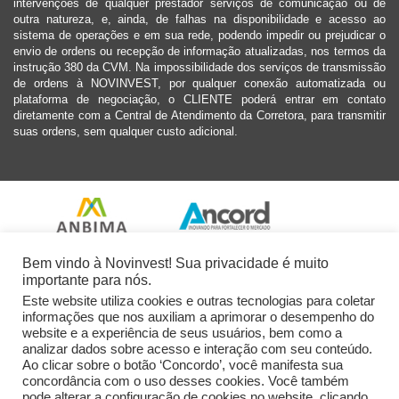
intervenções de qualquer prestador serviços de comunicação ou de
outra natureza, e, ainda, de falhas na disponibilidade e acesso ao
sistema de operações e em sua rede, podendo impedir ou prejudicar o
envio de ordens ou recepção de informação atualizadas, nos termos da
instrução 380 da CVM. Na impossibilidade dos serviços de transmissão
de ordens à NOVINVEST, por qualquer conexão automatizada ou
plataforma de negociação, o CLIENTE poderá entrar em contato
diretamente com a Central de Atendimento da Corretora, para transmitir
suas ordens, sem qualquer custo adicional.
Bem vindo à Novinvest! Sua privacidade é muito
importante para nós.
Este website utiliza cookies e outras tecnologias para coletar
informações que nos auxiliam a aprimorar o desempenho do
website e a experiência de seus usuários, bem como a
analizar dados sobre acesso e interação com seu conteúdo.
Ao clicar sobre o botão ‘Concordo’, você manifesta sua
concordância com o uso desses cookies. Você também
pode alterar a configuração de cookies no website, clicando