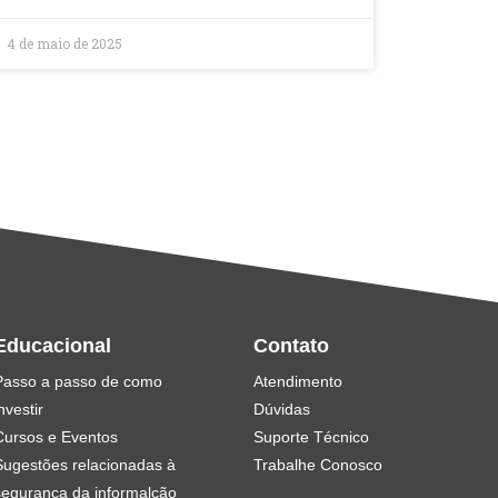
4 de maio de 2025
Educacional
Contato
Passo a passo de como
Atendimento
nvestir
Dúvidas
Cursos e Eventos
Suporte Técnico
Sugestões relacionadas à
Trabalhe Conosco
segurança da informalção