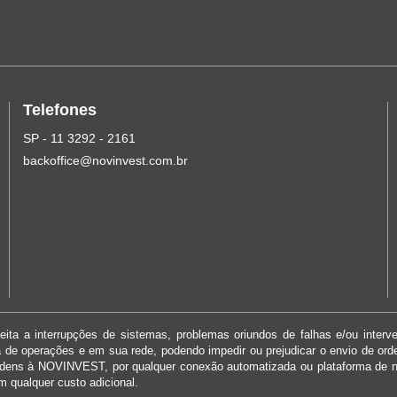
Telefones
SP - 11 3292 - 2161
backoffice@novinvest.com.br
ita a interrupções de sistemas, problemas oriundos de falhas e/ou interv
ma de operações e em sua rede, podendo impedir ou prejudicar o envio de or
rdens à NOVINVEST, por qualquer conexão automatizada ou plataforma de 
m qualquer custo adicional.