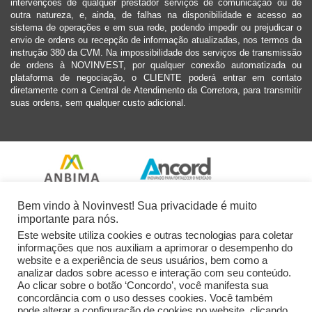
intervenções de qualquer prestador serviços de comunicação ou de
outra natureza, e, ainda, de falhas na disponibilidade e acesso ao
sistema de operações e em sua rede, podendo impedir ou prejudicar o
envio de ordens ou recepção de informação atualizadas, nos termos da
instrução 380 da CVM. Na impossibilidade dos serviços de transmissão
de ordens à NOVINVEST, por qualquer conexão automatizada ou
plataforma de negociação, o CLIENTE poderá entrar em contato
diretamente com a Central de Atendimento da Corretora, para transmitir
suas ordens, sem qualquer custo adicional.
Bem vindo à Novinvest! Sua privacidade é muito
importante para nós.
Este website utiliza cookies e outras tecnologias para coletar
informações que nos auxiliam a aprimorar o desempenho do
website e a experiência de seus usuários, bem como a
analizar dados sobre acesso e interação com seu conteúdo.
Ao clicar sobre o botão ‘Concordo’, você manifesta sua
concordância com o uso desses cookies. Você também
pode alterar a configuração de cookies no website, clicando