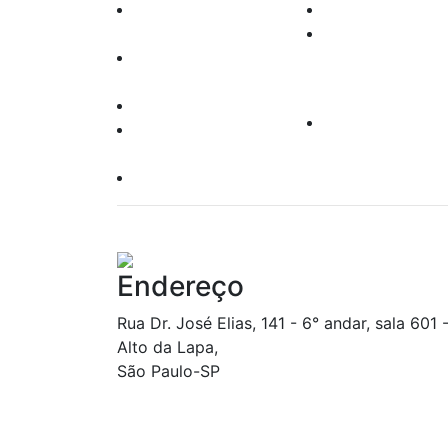
Agentes
Renda variável
Autônomos
Leilões
Oper. Pessoas
Produtos
Vinculadas
Leis e Regras
Clube de
Responsabilidade
Investimento
Socioambiental
Política do Site
Endereço
Rua Dr. José Elias, 141 - 6° andar, sala 601 
Alto da Lapa,
São Paulo-SP
CONSULTA A FATOS RELEVANTES DIVULGADOS NOS ÚLTIMO
(CINCO) DIAS ÚTEIS