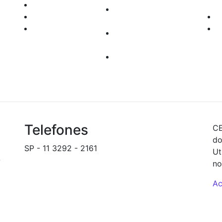
TRYD
com
Documentos para
Enfoque
Abertura de Contas
Robo Trader
Custos
rel
Operacionais
seg
Depósito e
inf
Transferências
Telefones
CE
do
SP - 11 3292 - 2161
Ut
-
backoffice@novinvest.com.br
no
Ac
S 5