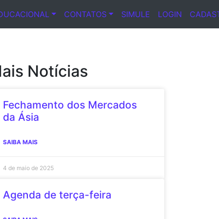
DUCACIONAL
CONTATOS
SIMULE
LOGIN
CADAS
ais Notícias
Fechamento dos Mercados
da Ásia
SAIBA MAIS
4 de maio de 2025
Agenda de terça-feira