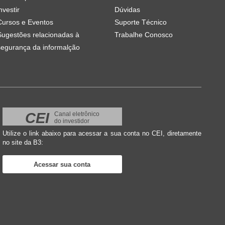
nvestir
Dúvidas
Cursos e Eventos
Suporte Técnico
Sugestões relacionadas à
Trabalhe Conosco
segurança da informalção
CEI
Canal eletrônico
do investidor
Utilize o link abaixo para acessar a sua conta no CEI, diretamente
no site da B3:
Acessar sua conta