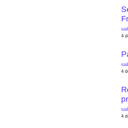
S
F
sai
4 d
P
sai
4 d
R
p
sai
4 d