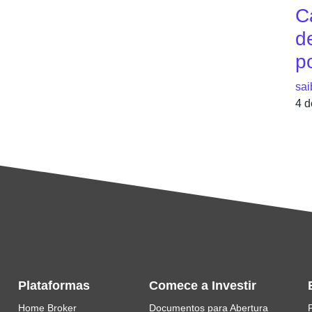
C
de
p
sai
4 d
Plataformas
Comece a Investir
Home Broker
Documentos para Abertura