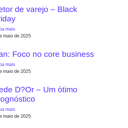
etor de varejo – Black
riday
ba mais
e maio de 2025
an: Foco no core business
ba mais
e maio de 2025
ede D?Or – Um ótimo
rognóstico
ba mais
e maio de 2025