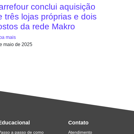
arrefour conclui aquisição
 três lojas próprias e dois
ostos da rede Makro
ba mais
e maio de 2025
Educacional
Contato
Passo a passo de como
Atendimento