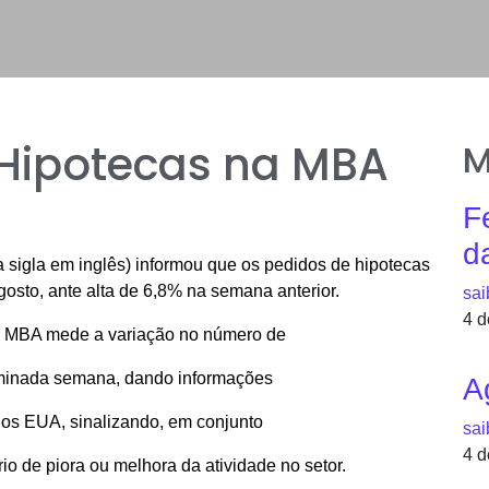
 Hipotecas na MBA
M
F
d
sigla em inglês) informou que os pedidos de hipotecas
sto, ante alta de 6,8% na semana anterior.
sai
4 d
a MBA mede a variação no número de
rminada semana, dando informações
A
dos EUA, sinalizando, em conjunto
sai
4 d
o de piora ou melhora da atividade no setor.