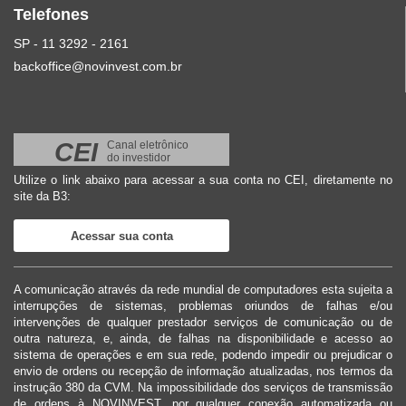
Telefones
SP - 11 3292 - 2161
backoffice@novinvest.com.br
CEI
Canal eletrônico
do investidor
Utilize o link abaixo para acessar a sua conta no CEI, diretamente no
site da B3:
Acessar sua conta
A comunicação através da rede mundial de computadores esta sujeita a
interrupções de sistemas, problemas oriundos de falhas e/ou
intervenções de qualquer prestador serviços de comunicação ou de
outra natureza, e, ainda, de falhas na disponibilidade e acesso ao
sistema de operações e em sua rede, podendo impedir ou prejudicar o
envio de ordens ou recepção de informação atualizadas, nos termos da
instrução 380 da CVM. Na impossibilidade dos serviços de transmissão
de ordens à NOVINVEST, por qualquer conexão automatizada ou