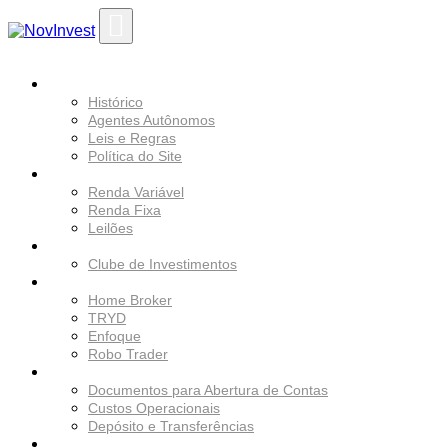
Ir
para
o
conteúdo
SOBRE
Histórico
Agentes Autônomos
Leis e Regras
Política do Site
SERVIÇOS
Renda Variável
Renda Fixa
Leilões
PRODUTOS
Clube de Investimentos
PLATAFORMAS
Home Broker
TRYD
Enfoque
Robo Trader
COMECE A INVESTIR
Documentos para Abertura de Contas
Custos Operacionais
Depósito e Transferências
EDUCACIONAL