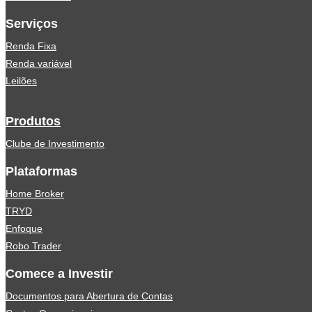
Serviços
Renda Fixa
Renda variável
Leilões
Produtos
Clube de Investimento
Plataformas
Home Broker
TRYD
Enfoque
Robo Trader
Comece a Investir
Documentos para Abertura de Contas