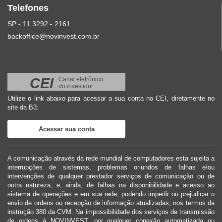
Telefones
SP - 11 3292 - 2161
backoffice@novinvest.com.br
CEI
Canal eletrônico
do investidor
Utilize o link abaixo para acessar a sua conta no CEI, diretamente no
site da B3:
Acessar sua conta
A comunicação através da rede mundial de computadores esta sujeita a
interrupções de sistemas, problemas oriundos de falhas e/ou
intervenções de qualquer prestador serviços de comunicação ou de
outra natureza, e, ainda, de falhas na disponibilidade e acesso ao
sistema de operações e em sua rede, podendo impedir ou prejudicar o
envio de ordens ou recepção de informação atualizadas, nos termos da
instrução 380 da CVM. Na impossibilidade dos serviços de transmissão
de ordens à NOVINVEST, por qualquer conexão automatizada ou