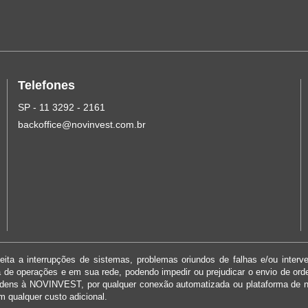
Telefones
SP - 11 3292 - 2161
backoffice@novinvest.com.br
ita a interrupções de sistemas, problemas oriundos de falhas e/ou interv
ma de operações e em sua rede, podendo impedir ou prejudicar o envio de or
rdens à NOVINVEST, por qualquer conexão automatizada ou plataforma de 
m qualquer custo adicional.