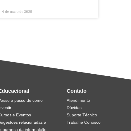
4 de maio de 2025
Educacional
Contato
Passo a passo de como
Atendimento
nvestir
Dúvidas
Cursos e Eventos
Suporte Técnico
Sugestões relacionadas à
Trabalhe Conosco
segurança da informalção