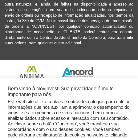
outra natureza, e, ainda, de falhas na disponibilidade e acesso ao
sistema de operações e em sua rede, podendo impedir ou prejudicar o
envio de ordens ou recepção de informação atualizadas, nos termos da
instrução 380 da CVM. Na impossibilidade dos serviços de transmissão
de ordens à NOVINVEST, por qualquer conexão automatizada ou
plataforma de negociação, o CLIENTE poderá entrar em contato
diretamente com a Central de Atendimento da Corretora, para transmitir
suas ordens, sem qualquer custo adicional.
Bem vindo à Novinvest! Sua privacidade é muito
importante para nós.
Este website utiliza cookies e outras tecnologias para coletar
informações que nos auxiliam a aprimorar o desempenho do
website e a experiência de seus usuários, bem como a
analizar dados sobre acesso e interação com seu conteúdo.
Ao clicar sobre o botão ‘Concordo’, você manifesta sua
concordância com o uso desses cookies. Você também
pode alterar a configuração de cookies no website, clicando