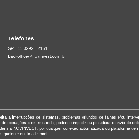
Telefones
SP - 11 3292 - 2161
backoffice@novinvest.com.br
ita a interrupções de sistemas, problemas oriundos de falhas e/ou interv
ma de operações e em sua rede, podendo impedir ou prejudicar o envio de or
rdens à NOVINVEST, por qualquer conexão automatizada ou plataforma de 
m qualquer custo adicional.