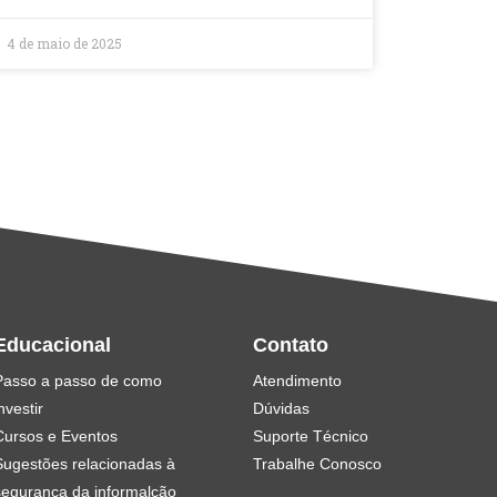
4 de maio de 2025
Educacional
Contato
Passo a passo de como
Atendimento
nvestir
Dúvidas
Cursos e Eventos
Suporte Técnico
Sugestões relacionadas à
Trabalhe Conosco
segurança da informalção