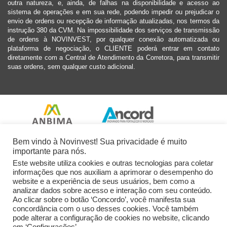
outra natureza, e, ainda, de falhas na disponibilidade e acesso ao
sistema de operações e em sua rede, podendo impedir ou prejudicar o
envio de ordens ou recepção de informação atualizadas, nos termos da
instrução 380 da CVM. Na impossibilidade dos serviços de transmissão
de ordens à NOVINVEST, por qualquer conexão automatizada ou
plataforma de negociação, o CLIENTE poderá entrar em contato
diretamente com a Central de Atendimento da Corretora, para transmitir
suas ordens, sem qualquer custo adicional.
Bem vindo à Novinvest! Sua privacidade é muito
importante para nós.
Este website utiliza cookies e outras tecnologias para coletar
informações que nos auxiliam a aprimorar o desempenho do
website e a experiência de seus usuários, bem como a
analizar dados sobre acesso e interação com seu conteúdo.
Ao clicar sobre o botão ‘Concordo’, você manifesta sua
concordância com o uso desses cookies. Você também
pode alterar a configuração de cookies no website, clicando