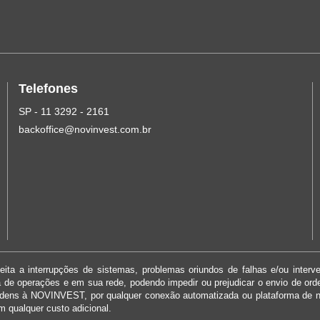
Telefones
SP - 11 3292 - 2161
backoffice@novinvest.com.br
ita a interrupções de sistemas, problemas oriundos de falhas e/ou interv
ma de operações e em sua rede, podendo impedir ou prejudicar o envio de or
rdens à NOVINVEST, por qualquer conexão automatizada ou plataforma de 
m qualquer custo adicional.