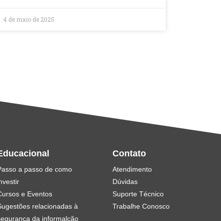
4 de maio de 2025
Educacional
Contato
Passo a passo de como
Atendimento
nvestir
Dúvidas
Cursos e Eventos
Suporte Técnico
Sugestões relacionadas à
Trabalhe Conosco
segurança da informalção