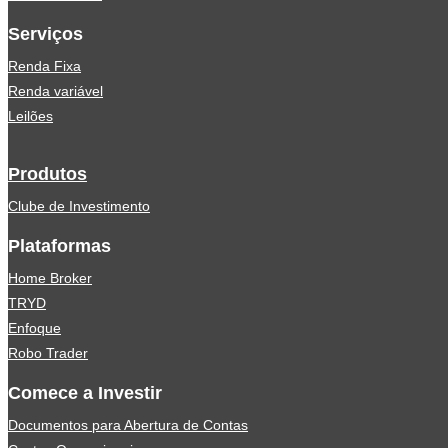
Serviços
Renda Fixa
Renda variável
Leilões
Produtos
Clube de Investimento
Plataformas
Home Broker
TRYD
Enfoque
Robo Trader
Comece a Investir
Documentos para Abertura de Contas