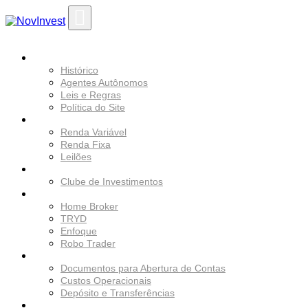
Ir
para
o
conteúdo
SOBRE
Histórico
Agentes Autônomos
Leis e Regras
Política do Site
SERVIÇOS
Renda Variável
Renda Fixa
Leilões
PRODUTOS
Clube de Investimentos
PLATAFORMAS
Home Broker
TRYD
Enfoque
Robo Trader
COMECE A INVESTIR
Documentos para Abertura de Contas
Custos Operacionais
Depósito e Transferências
EDUCACIONAL