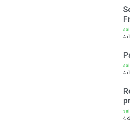
S
F
sai
4 
P
sai
4 
R
p
sai
4 