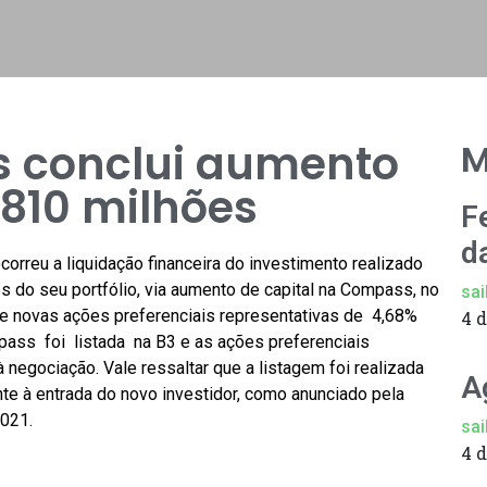
 conclui aumento
M
 810 milhões
F
d
orreu a liquidação financeira do investimento realizado
s do seu portfólio, via aumento de capital na Compass, no
sai
e novas ações preferenciais representativas de 4,68%
4 
ss foi listada na B3 e as ações preferenciais
negociação. Vale ressaltar que a listagem foi realizada
A
e à entrada do novo investidor, como anunciado pela
2021.
sai
4 