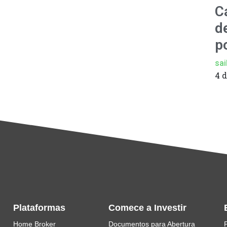
C
d
p
sai
4 
Plataformas
Comece a Investir
Home Broker
Documentos para Abertura