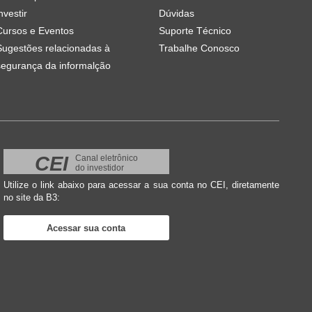
nvestir
Dúvidas
Cursos e Eventos
Suporte Técnico
Sugestões relacionadas à
Trabalhe Conosco
segurança da informalção
CEI
Canal eletrônico
do investidor
Utilize o link abaixo para acessar a sua conta no CEI, diretamente
no site da B3:
Acessar sua conta