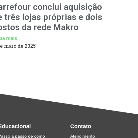
arrefour conclui aquisição
e três lojas próprias e dois
ostos da rede Makro
ba mais
de maio de 2025
Educacional
Contato
Passo a passo de como
Atendimento