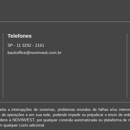
Telefones
SP - 11 3292 - 2161
backoffice@novinvest.com.br
ita a interrupções de sistemas, problemas oriundos de falhas e/ou interv
ma de operações e em sua rede, podendo impedir ou prejudicar o envio de or
rdens à NOVINVEST, por qualquer conexão automatizada ou plataforma de 
m qualquer custo adicional.