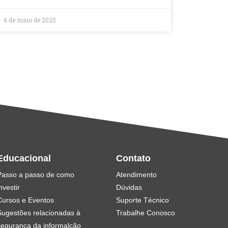
4 de maio de 2025
Educacional
Contato
Passo a passo de como
Atendimento
nvestir
Dúvidas
Cursos e Eventos
Suporte Técnico
Sugestões relacionadas à
Trabalhe Conosco
segurança da informalção