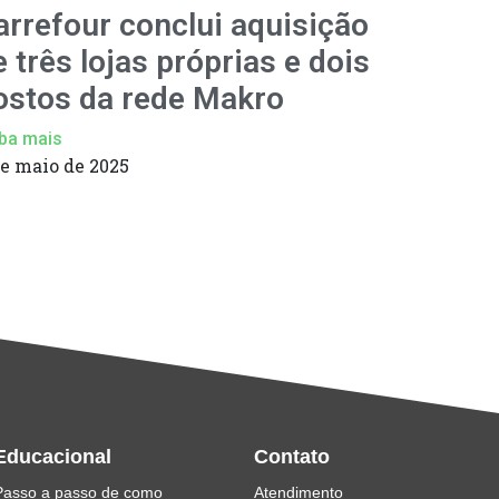
arrefour conclui aquisição
e três lojas próprias e dois
ostos da rede Makro
ba mais
de maio de 2025
Educacional
Contato
Passo a passo de como
Atendimento