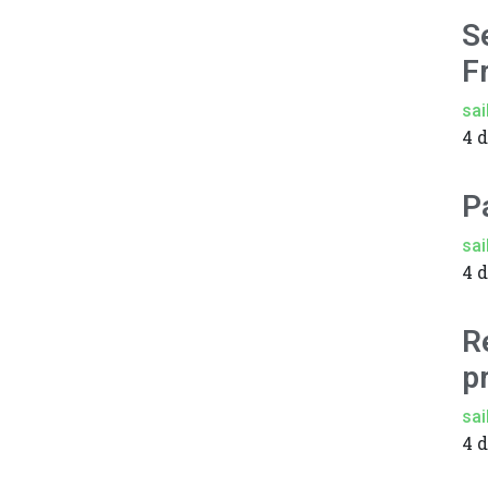
S
F
sai
4 
P
sai
4 
R
p
sai
4 