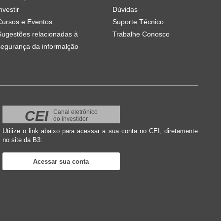
nvestir
Dúvidas
Cursos e Eventos
Suporte Técnico
Sugestões relacionadas à
Trabalhe Conosco
segurança da informalção
CEI
Canal eletrônico
do investidor
Utilize o link abaixo para acessar a sua conta no CEI, diretamente
no site da B3:
Acessar sua conta