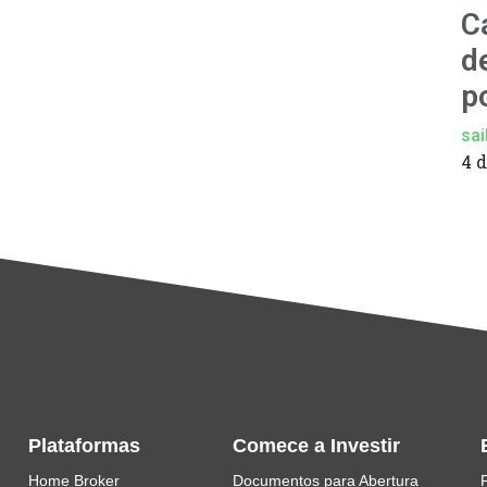
C
d
p
sai
4 
Plataformas
Comece a Investir
Home Broker
Documentos para Abertura