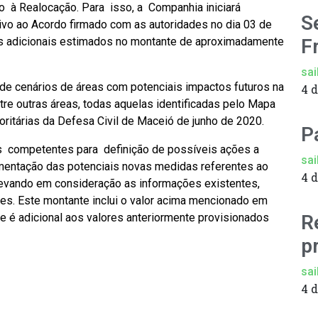
à Realocação. Para isso, a Companhia iniciará
S
tivo ao Acordo firmado com as autoridades no dia 03 de
os adicionais estimados no montante de aproximadamente
F
sai
de cenários de áreas com potenciais impactos futuros na
4 
ntre outras áreas, todas aquelas identificadas pelo Mapa
ritárias da Defesa Civil de Maceió de junho de 2020.
P
 competentes para definição de possíveis ações a
sai
entação das potenciais novas medidas referentes ao
4 
vando em consideração as informações existentes,
es. Este montante inclui o valor acima mencionado em
 e é adicional aos valores anteriormente provisionados
R
p
sai
4 