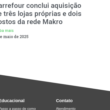
arrefour conclui aquisição
e três lojas próprias e dois
ostos da rede Makro
ba mais
de maio de 2025
Educacional
Contato
Passo a passo de como
Atendimento