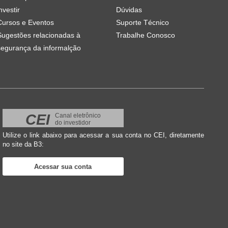
nvestir
Dúvidas
Cursos e Eventos
Suporte Técnico
Sugestões relacionadas à
Trabalhe Conosco
segurança da informalção
CEI
Canal eletrônico
do investidor
Utilize o link abaixo para acessar a sua conta no CEI, diretamente
no site da B3:
Acessar sua conta