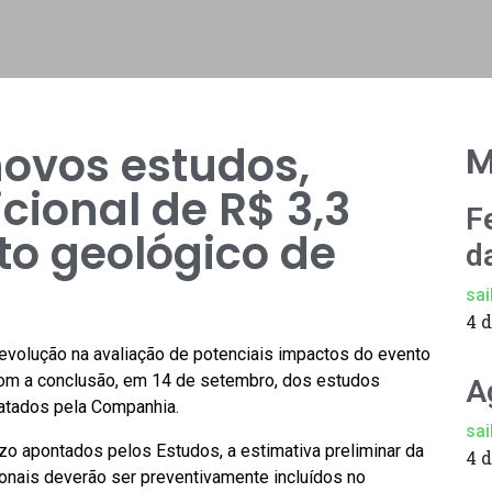
ovos estudos,
M
cional de R$ 3,3
F
to geológico de
d
sai
4 
volução na avaliação de potenciais impactos do evento
 com a conclusão, em 14 de setembro, dos estudos
A
atados pela Companhia.
sai
o apontados pelos Estudos, a estimativa preliminar da
4 
onais deverão ser preventivamente incluídos no