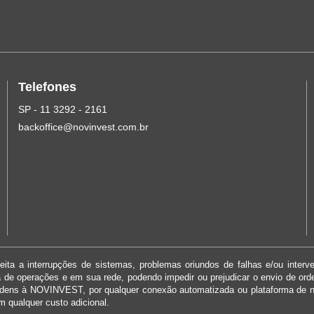
Telefones
SP - 11 3292 - 2161
backoffice@novinvest.com.br
ita a interrupções de sistemas, problemas oriundos de falhas e/ou interv
ma de operações e em sua rede, podendo impedir ou prejudicar o envio de or
rdens à NOVINVEST, por qualquer conexão automatizada ou plataforma de 
m qualquer custo adicional.