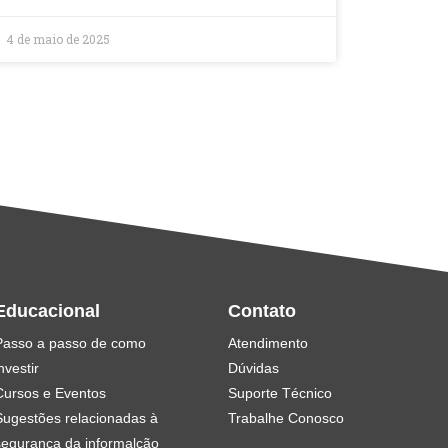
4 de maio de 2025
Educacional
Contato
Passo a passo de como
Atendimento
nvestir
Dúvidas
Cursos e Eventos
Suporte Técnico
Sugestões relacionadas à
Trabalhe Conosco
segurança da informalção