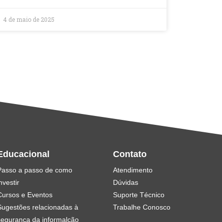
4 de maio de 2025
Educacional
Contato
Passo a passo de como
Atendimento
nvestir
Dúvidas
Cursos e Eventos
Suporte Técnico
Sugestões relacionadas à
Trabalhe Conosco
segurança da informalção