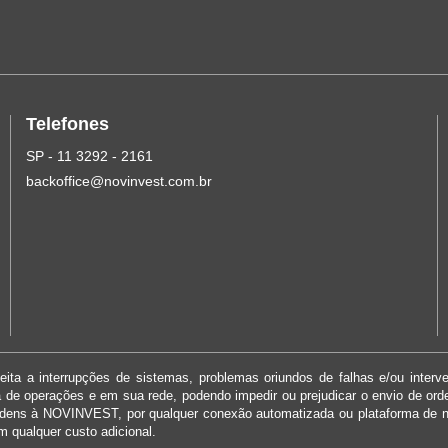
Telefones
SP - 11 3292 - 2161
backoffice@novinvest.com.br
ita a interrupções de sistemas, problemas oriundos de falhas e/ou interv
ma de operações e em sua rede, podendo impedir ou prejudicar o envio de or
rdens à NOVINVEST, por qualquer conexão automatizada ou plataforma de 
m qualquer custo adicional.