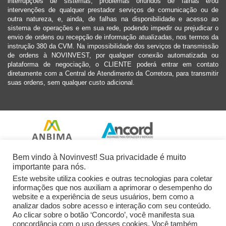
interrupções de sistemas, problemas oriundos de falhas e/ou
intervenções de qualquer prestador serviços de comunicação ou de
outra natureza, e, ainda, de falhas na disponibilidade e acesso ao
sistema de operações e em sua rede, podendo impedir ou prejudicar o
envio de ordens ou recepção de informação atualizadas, nos termos da
instrução 380 da CVM. Na impossibilidade dos serviços de transmissão
de ordens à NOVINVEST, por qualquer conexão automatizada ou
plataforma de negociação, o CLIENTE poderá entrar em contato
diretamente com a Central de Atendimento da Corretora, para transmitir
suas ordens, sem qualquer custo adicional.
Bem vindo à Novinvest! Sua privacidade é muito
importante para nós.
Este website utiliza cookies e outras tecnologias para coletar
informações que nos auxiliam a aprimorar o desempenho do
website e a experiência de seus usuários, bem como a
analizar dados sobre acesso e interação com seu conteúdo.
Ao clicar sobre o botão ‘Concordo’, você manifesta sua
concordância com o uso desses cookies. Você também